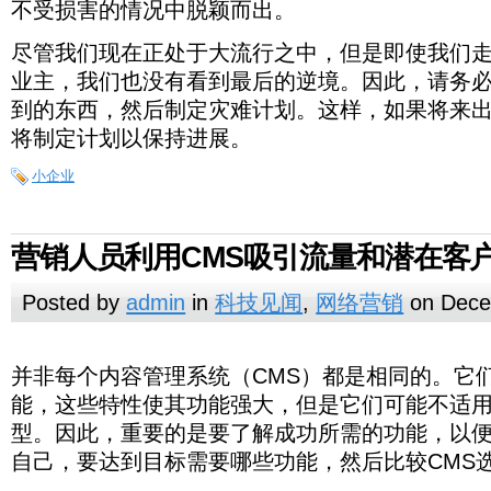
不受损害的情况中脱颖而出。
尽管我们现在正处于大流行之中，但是即使我们
业主，我们也没有看到最后的逆境。因此，请务
到的东西，然后制定灾难计划。这样，如果将来
将制定计划以保持进展。
小企业
营销人员利用CMS吸引流量和潜在客
Posted by
admin
in
科技见闻
,
网络营销
on Dece
并
因
如
什
CMS
借
一
HubSpot
Drupal
磁
蜡
女
营
在
营
他
如
非
由
此，
果
是
么
助
CMS
些
并非每个内容管理系统（CMS）都是相同的。它
电
星
销
过
销
们
上
每
于
重
不
一
是
集
CMS，
流
人
去
人
创
所
个
每
能，这些特性使其功能强大，但是它们可能不适
要
确
个
CMS？
线
企
行
员
的
员
建
述，
内
个
的
定
软
器
业
的
型。因此，重要的是要了解成功所需的功能，以
如
几
可
了
营
容
渠
是
这
件
可
CMS
何
年
以
全
销
管
道
要
自己，要达到目标需要哪些功能，然后比较CMS
些
平
选
以
使
中，
使
渠
随
理
都
了
功
台，
项
在
用
市
用