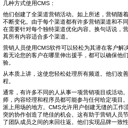
从
几种方式使用CMS：
能
渠
哪
CMS
要
而
强
要
道
些
求
使
他们创建了全渠道营销活动。如上所述，营销随
大，
求，
优
功
用
他
但
以
化
能，
户
不断变化。由于每个渠道都有许多营销渠道和不
们
是
供
内
然
具
能
它
许
容。
在需要针对每个独特渠道优化内容。换句话说，
后
有
够
们
多
换
比
广
其所有内容适合多个渠道。
掌
可
组
句
较
泛
握
能
织
话
CMS
的
最
营销人员使用CMS软件可以轻松为其潜在客户解
选
不
用
说，
编
新
项。
适
来
营
码
着无论您的客户在哪里伸出援手，都可以确保他
趋
用
实
销
知
势。
验。
于
现
人
识，
每
其
员
或
种
目
不
者
从本质上讲，这使您轻松处理所有频道。他们改
商
标。
应
根
程。
业
试
本
行
图
不
通常，有许多不同的人从事一项营销项目或活动
业
强
需
或
迫
要
师，内容经理和程序员都可能参与任何给定项目。
类
其
任
型。
所
派上用场的地方。CMS允许用户创建无缝的工作
何
有
编
突的协作创造了绝佳的机会。这有助于营销人员
内
码
容
了团队成员之间的来回往返。他们实现品牌一致
知
适
识。