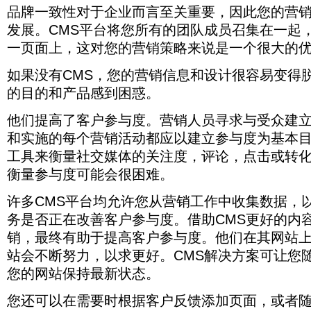
合
品牌一致性对于企业而言至关重要，因此您的营
多
发展。CMS平台将您所有的团队成员召集在一起
个
渠
一页面上，这对您的营销策略来说是一个很大的
道。
如果没有CMS，您的营销信息和设计很容易变得
的目的和产品感到困惑。
他们提高了客户参与度。营销人员寻求与受众建
和实施的每个营销活动都应以建立参与度为基本
工具来衡量社交媒体的关注度，评论，点击或转
衡量参与度可能会很困难。
许多CMS平台均允许您从营销工作中收集数据，
务是否正在改善客户参与度。借助CMS更好的内
销，最终有助于提高客户参与度。他们在其网站
站会不断努力，以求更好。CMS解决方案可让您
您的网站保持最新状态。
您还可以在需要时根据客户反馈添加页面，或者