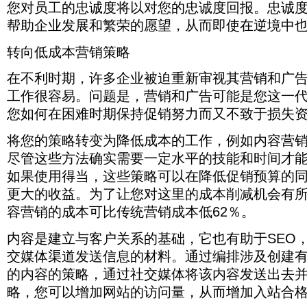
您对员工的忠诚度将以对您的忠诚度回报。忠诚
业
系
也
列
帮助企业发展和繁荣的愿望，从而即使在逆境中
被
挑
迫
战。
转向低成本营销策略
裁
如
员，
下
在不利时期，许多企业被迫重新审视其营销和广
削
表
减
所
工作很容易。问题是，营销和广告可能是您这一
营
示，
您如何在困难时期保持促销努力而又不致于损失
销
7
和
月
广
与
将您的策略​​转变为降低成本的工作，例如内容营
告
5
尽管这些方法确实需要一定水平的技能和时间才
月
等
完
预
如果使用得当，这些策略可以在降低促销预算的
全
算
更大的收益。为了让您对这里的成本削减机会有
开
或
放
最
容营销的成本可比传统营销成本低62％。
的
终
企
停
内容是建立与客户关系的基础，它也有助于SEO
业
止
数
运
交媒体渠道发送信息的材料。通过编排涉及创建
量
营。
的内容的策略，通过社交媒体将该​​内容发送出去并
增
加
略，您可以增加网站的访问量，从而增加入站合
了