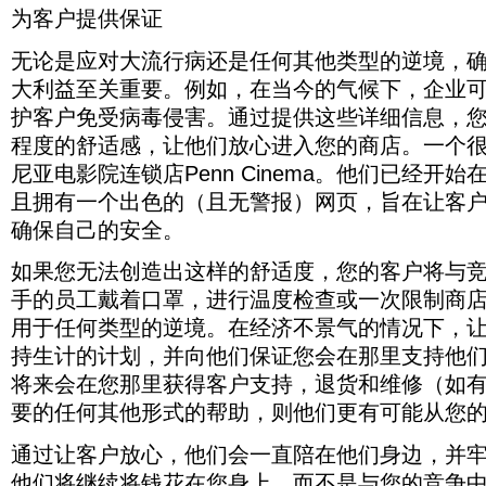
11％。
为客户提供保证
永
久
无论是应对大流行病还是任何其他类型的逆境，
关
闭
大利益至关重要。例如，在当今的气候下，企业
的
护客户免受病毒侵害。通过提供这些详细信息，
企
业
程度的舒适感，让他们放心进入您的商店。一个
数
量
尼亚电影院连锁店Penn Cinema。他们已经开
基
且拥有一个出色的（且无警报）网页，旨在让客
本
上
确保自己的安全。
保
持
如果您无法创造出这样的舒适度，您的客户将与
不
手的员工戴着口罩，进行温度检查或一次限制商
变。
用于任何类型的逆境。在经济不景气的情况下，
持生计的计划，并向他们保证您会在那里支持他
将来会在您那里获得客户支持，退货和维修（如
要的任何其他形式的帮助，则他们更有可能从您
通过让客户放心，他们会一直陪在他们身边，并
他们将继续将钱花在您身上，而不是与您的竞争