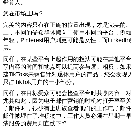
绩
铅育人。
此，
沟
们
作
哪
样，
倍。
人
过
效。
成
通
已
人
些
支
关
来，
功
渠
经
您在市场上吗？
员
性
持
心
这
的
道，
举
必
别
有
解
可
第
和
手
须
和
价
完美的内容只有在正确的位置出现，才是完美的
决
以
一
其
表
在
年
值
您
帮
步
他
示
上，不同的受众群体倾向于使用不同的平台，例如，In
星
龄
的
要
助
涉
洞
对
期
对
事
年轻，Pinterest用户则更可能是女性，而Linke
解
您
及
察
渠
一
我
业
决
的
对
力，
道
层。
早
们
或
的
预
您
使
感
上
的
表
任
算
的
这
兴
进
同样，在某些平台上起作用的想法可能在其他平
销
现
何
工
营
一
趣，
行
售
出
问
作
享内容的时间和地点可以提高参与度。相反，如
销
市
这
筛
和
与
题。
更
策
场
比
选，
建TikToks来销售针对退休用户的产品，您会发
销
客
回
加
略
产
使
而
售
户
到
困
的
生
用
只占TikTok用户的一小部分。
未
价
匹
我
难，
审
了
渠
结
值/
配
们
从
核。
变
道
同样，在目标受众可能会检查平台时共享内容，
清
转
的
的
而
化。
更
服
化
幽
Rogaine
成
尤其如此，因为电子邮件营销的时机对打开率至
无
容
务
示
有
默
功
论
易，
的
子邮件时，很少有上班族查看他们的工作电子邮
例
最
感
地
您
更
费
中，
大
也
获
邮件被埋在了堆积物中，工作人员必须在星期一
多
有
用
无
的
会
得
么
效
则
清服务的费用则直线下降。
论
影
产
成
努
从
直
您
响。
生
功。
力
头