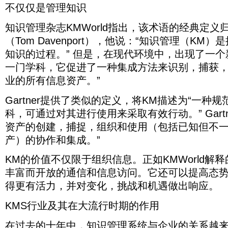
义，
领
组
员
行
户
提
可
KMS
识
长
受
息
验
不仅仅是管理知识
银
以
中
户
解
率
用
该
将
导
织
工
时
将
高
的
用
管
想
欢
的
行
改
心
服
决
在
术
KM
者
信
所
期
包
效
主
于
理
法
迎
需
的
善
的
务
查
描
知识管理杂志KMWorld指出，该术语的经典定义
企
语
之
息。
需
的
括
率
要
管
系
持
的
求
一
客
专
自
询
述
业
的
一
正
的
作
制
提
原
理
统
怀
两
（Tom Davenport），他说：“知识管理（K
不
个
户
家
动
而
为“一
中
经
KMS
如
信
用
造
供
因，
大
与
疑
个
断
案
支
史
化
造
种
Lighthouse
越
典
知识的过程。” 但是，在现代环境中，出现了一个
KMWorld
息
业，
了
不
量
企
态
最
增
例
持
蒂
的
进
成
规
来
定
解
需
银
机
仅
业
业
度，
大
长
一门学科，它促进了一种集成方法来识别，捕获
研
和
芬
关
行
负
范
越
义
释
要
行
会。
是
务
的
这
原
以
究
参
凡
键，
了
面
知
受
归
的
业的所有信息资产。”
30
业，
由
因
数
关
是
因
扩
表
与
Belleghem
因
一
印
识
欢
功
那
分
金
于
为
据。
系
可
是，
展
明，
报
度。
为
项
象，
资
迎，
于
样，
钟
融
浪
本
即
越
以
Gartner提供了类似的定义，将KM描述为“一种
需
业
知
告
KMS
它
研
企
产
尤
汤
它
到
服
费
身
使
来
理
要
务，
可
识
突
可
究，
业
科，可通过对其进行使用来采取有效行动。” Gart
管
其
姆
有
两
务
了
具
小
越
解
根
预
以
管
出
以
提
被
理
是
·
助
个
业，
太
有
型
密
的，
资产的创建，捕捉，组织和使用（包括已知但不
据
计
用
理
表
指
出
达
迫
的
在
于
小
制
多
管
初
切。
因
经
将
作
对
明
导
了
文
转
学
产）的协作和集成。”
客
实
时。
药
的
理
创
根
为
营
刺
增
吸
消
相
许
波
向
科，
户
现
许
业
客
信
企
据
它
方
激
强
引
费
关
多
特
自
可
服
丰
多
以
户
息
业
KM的价值不仅限于组织信息。正如KMWorld解
市
不
式
知
客
客
者
的
与
（Tom
动
通
务
富
公
及
和
的
也
场
像
的
识
户
户
正
丰富而开放的通信和信息访问。它还可以提高态
详
知
Davenport），
化
过
和
而
司
IT
业
能
可
研
其
变
管
体
具
变
细
识
他
和
对
人
开
承
和
务
力。
以
得更有活力，并对变化，挑战和机遇做出响应。
究
他
化
理
验
有
得
信
管
说：“知
智
其
力
放
认
电
时
好
利
未
关
来
软
的
积
越
息
理
识
能
进
资
的
通
信
间，
处
用
来
键
改
件
KMS行业及其在大流行时期的作用
工
极
来
以
有
管
信
行
源
通
话
行
因
不
这
（MRFR）
业
善
市
具，
影
越
及
关
理
息
使
管
信
等
业。
此
仅
些
的
务
客
场
可
响。
苛
应
的
在过去的十年中，知识管理系统与企业的关系越
（KM）
呈
用
理
和
待
政
设
限
工
一
平