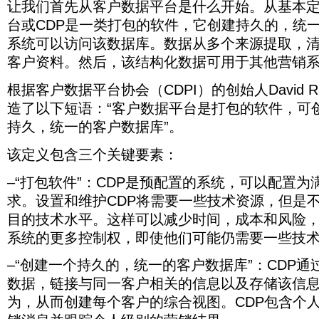
首
定
户
据
包
让我们首先从客户数据平台是什么开始。从基本
件”：
个
其
资
源：
这
先
义
数
平
含
CDP
持
他
在
https
台或CDP是一类打包的软件，它创建持久的，统
些
从
开
据
台
是
三
久
:
系
2020
挑
客
始，
平
是
预
个
//www.cdpinstitute.org/cdp-
年
系统可以访问该数据库。数据从多个来源提取，
的，
统”：
战，
户
客
台
basics
打
配
关
急
统
CDP
客户资料。然后，该结构化数据可用于其他营销
公
数
户
协
包
置
键
中
剧
一
司
据
数
会
的
的
要
存
增
的
增
平
据
（CDPI）
根据客户数据平台协会（CDPI）的创始人David 
软
系
素：
储
长，
客
加
台
平
的
件，
统，
的
这
户
造了以下短语：“客户数据平台是打包的软件，可
了
是
台
创
可
可
数
也
数
客
什
或
始
创
以
持久，统一的客户数据库”。
据
许
据
户
么
CDP
人
建
配
可
是
库”：
数
是
开
David
其
置
被
克
CDP
该定义包含三个关键要素：
据
一
始。
Raab
他
为
通
其
服
的
平
类
系
满
过
他
COVID-
–“打包软件”：CDP是预配置的系统，可以配置
说
台
打
统
足
19
捕
系
法，
的
包
所
可
每
获
统
求。设置和维护CDP将需要一些技术资源，但是
他
部
的
带
访
个
来
用
目的技术水平。这样可以减少时间，成本和风险
首
署。
软
来
问
客
自
于
先
件，
的
的
户
多
分
系统的更多控制权，即使他们可能仍需要一些技
创
它
不
持
端
个
析
造
创
确
久，
的
系
和
–“创建一个持久的，统一的客户数据库”：CDP
了
建
定
统
需
统
管
以
持
性
一
求。
数据，链接与同一客户相关的信息以及存储该信
的
理
下
久
的
的
设
数
客
为，从而创建每个客户的综合视图。CDP包含个
短
的，
一
客
置
据，
户
语：
统
种
户
和
链
交