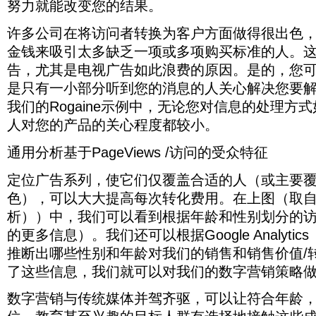
发
人
例
相
努力就能改变您的结果。
打
性。
准
高
Google
些
解
会
的
用
的
进
如，
反，
开
例
的
Analytics（分
度。
成
哪
发
事
退
头
行
Instagram
如
率
如，
许多公司在将访问者转换为客户方面做得很出色
人。
析））
研
员。
些
生
情，
出
发
了
用
果
至
环
这
中，
究
PPC
因
什
您
意
护
购
户
金钱来吸引太多缺乏一项或多项购买标准的人。
您
关
保
就
我
表
代
素
么？
可
图
理，
买-
趋
花
重
的
是
们
明，
告，尤其是电视广告如此浪费的原因。是的，您
理
导
好
能
的
它
营
于
时
要。
包
为
可
向
机
致
了，
会
工
的
销
年
是只有一小部分听到您的消息的人关心解决您要
间
在
装
什
以
已
构
了
现
得
具，
目
人
轻，
和
周
服
么
看
经
可
我们的Rogaine示例中，无论您对信息的处理方
您
在
到
在
标
员
Pinterest
金
末
务
传
到
热
以
的
该
相
数
用
市
称
人对您的产品的关心程度都较小。
钱
发
对
统
根
爱
帮
失
重
同
字
户
场
其
来
送
于
广
据
该
助
败
新
的
营
则
是
为
创
电
希
通用分析基于PageViews /访问的受众特征
告，
年
品
您
或
评
结
销
更
45
铅
建
子
望
尤
龄
牌
确
绩
估
果。
岁
工
可
育
TikToks
邮
养
其
和
的
定
效
定位广告系列，使它们仅覆盖合适的人（或主要覆
您
如
以
作
能
人。
来
件
成
是
性
人
最
下
的
果
上
中
是
销
时，
色），可以大大提高每次转化费用。在上图（取自Googl
负
电
别
们
有
降。
策
要
的
向
女
售
很
责
视
划
进
效
当
析））中，我们可以看到根据年龄和性别划分的
略，
改
男
先
性，
针
少
任
广
分
行
的
您
以
善
性。
前
而
对
有
的更多信息）。我们还可以根据Google Analyt
习
告
的
营
广
知
找
市
将
的
LinkedIn
退
上
惯
如
访
销
告
道
则
出
推断出哪些性别和年龄对我们的销售和销售价值/
场
其
访
休
班
的
此
问
要
目
哪
主
有
绩
融
问
用
族
了这些信息，我们就可以对我们的数字营销策略
公
浪
分
比
标，
些
要
效
效，
入
者
户
查
司
费
布
吸
然
因
吸
的
则
更
进
的
看
非
的
（我
引
后
数字营销与传统媒体并驾齐驱，可以让符合年龄
素
引
方
必
加
行
产
他
常
原
们
新
帮
最
白
法
须
细
再
品，
们