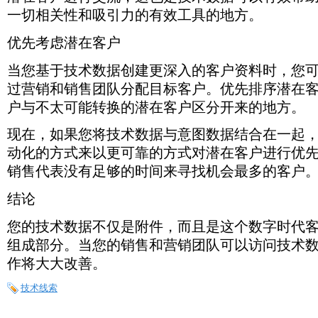
及
的
多
一
户
这
一切相关性和吸引力的有效工具的地方。
它
地
的
对
生
些
们
方。
客
一
成
都
如
户。
优先考虑潜在客户
地
和
将
何
直
B2B
帮
实
当您基于技术数据创建更深入的客户资料时，您
营
接
助
现
销。
与
您
和
过营销和销售团队分配目标客户。优先排序潜在
潜
共
利
在
户与不太可能转换的潜在客户区分开来的地方。
享
用
客
有
其
户
关
现在，如果您将技术数据与意图数据结合在一起
不
进
如
同
动化的方式来以更可靠的方式对潜在客户进行优
行
何
的
交
使
销售代表没有足够的时间来寻找机会最多的客户
系
流，
用
统
这
他
和
结论
也
们
平
是
正
台。
您的技术数据不仅是附件，而且是这个数字时代
技
在
术
使
组成部分。当您的销售和营销团队可以访问技术
数
用
作将大大改善。
据
的
可
技
以
技术线索
术
有
和
效
工