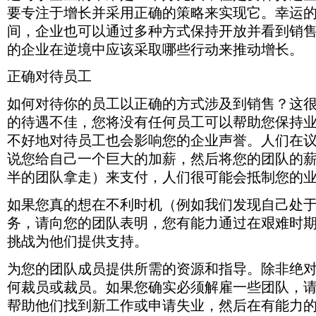
系
数
位
有
要专注于增长并采用正确的策略来实现它。幸运
其
创
统
量
营
超
他
纪
的
的
销
间，企业也可以通过多种方式保持开放并看到销
过
营
录
更
减
消
100,000
的企业在逆境中应该采取哪些行动来推动增长。
销
的
多
少，
息
家
系
速
控
企
并
企
统。
度
制
业
跟
正确对待员工
业
（维
关
权，
得
踪
倒
基
闭
即
以
个
如何对待你的员工以正确的方式涉及到销售？这
闭。
百
商
使
重
人
科）
店。
的待遇不佳，您将没有任何员工可以帮助您保持
他
新
级
即
们
营
别
不好地对待员工也会影响您的企业声誉。人们在
使
可
业。
的
最
说您给自己一个巨大的加薪，然后将您的团队的
能
但
营
近
仍
是，
销
半的团队拿走）来支付，人们很可能会抵制您的
政
需
这
结
府
要
种
果。
如果您真的想在不利时机（例如我们发现自己处
出
一
重
台
些
新
务，请向您的团队表明，您有能力通过在艰难时
刺
技
开
挑战为他们提供支持。
激
术
放
措
帮
并
施，
助。
没
为您的团队成员提供所需的资源和指导。除非绝
许
有
何裁员或裁员。如果您确实必须解雇一些团队，
多
带
小
来
帮助他们找到新工作或申请失业，然后在有能力
企
一