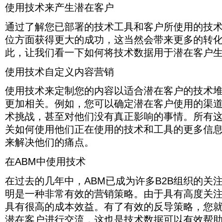
于
化
质，
他
解
情
户
先
数
使用技术来产生潜在客户
限
好
的
技
和
ABM
们
他
况。
是
排
据
制，
方
准
已
术
最
可
们
您
序。
时，
使
法。
确
通过了解您已部署的技术工具和客户所使用的技
证
提
终
能
使
将
这
他
其
信
明
供
的
面
用
合
位方面获得更大的成功，这当然会带来更多的转
将
们
无
息。
具
商，
胜
临
的
格
帮
的
法
有
此，让我们看一下如何将技术数据用于潜在客户生
技
利。
的
硬
潜
助
定
正
很
术
因
技
件
在
您
位
常
高
是
此，
术
使用技术自定义内容营销
和
客
的
工
使
的
您
让
挑
软
户
销
作
用。
成
进
我
战，
件，
与
售
使用技术来定制您的内容以适合潜在客户的技术
将
本
入
们
甚
他
不
代
大
效
更加相关。例如，您可以确定潜在客户使用的渠
这
看
至
们
太
表
大
益。
个
一
对
经
可
没
术挑战，甚至对他们没有真正影响的事情。所有
改
有
世
下
他
常
能
有
善。
了
界
如
关如何使用他们正在使用的技术和工具的更多信
们
使
转
足
有
的
何
没
用
换
够
来解决他们的痛点。
效
镜
将
有
的
的
的
的
头。
技
真
工
潜
时
在ABM中使用技术
反
术
正
具
在
间
导
数
影
和
客
来
策
据
响
在过去的几年中，ABM已成为许多B2B组织的关
应
户
寻
略，
用
的
用
区
找
明是一种非常有效的营销策略。由于具有高度关注
您
于
事
程
分
机
就
潜
情。
具有很高的成本效益。有了有效的反导策略，您
序
开
会
可
在
所
以
来
最
潜在客户进行交流，这也是技术数据可以有效帮
以
客
有