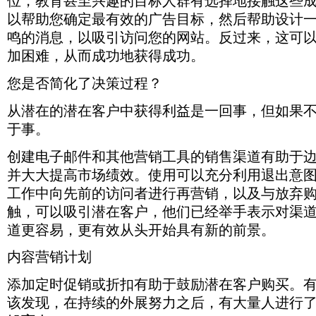
位，教育甚至兴趣的目标人群有选择地接触这些成
有
因。
有
客
助
有
领
和
确
致
营
您
的
用，
是
类
户
设
以帮助您确定最有效的广告目标，然后帮助设计
可
阶
所
定
入
销，
会
工
而
的，
似
更
计
能
层。
缺
导
微
以
发
鸣的消息，以吸引访问您的网站。反过来，这可
作
像
您
的
有
一
改
少
致
的
及
现
电
迪
可
更
效，
条
善
加困难，从而成功地获得成功。
的
绩
角
与
人
子
士
以
多
更
旨
市
使
效
色
放
数
邮
尼
接
信
便
在
场
您
不
中
弃
您是否简化了决策过程？
很
件，
这
触
息）。
宜，
引
绩
无
佳
可
购
少，
这
样
到
我
研
起
效
法
的
以
物
因
意
从潜在的潜在客户中获得利益是一回事，但如果
的
很
们
究
该
时，
实
源
带
车
为
味
大
多
还
表
群
请
现
于事。
活
来
的
老
着
公
人，
可
明，
体
集
目
动，
更
客
年
您
司
但
以
现
共
中
标
然
多
户
人
创建电子邮件和其他营销工具的销售渠道有助于
的
则
是
根
有
鸣
精
的
后
信
进
只
电
创
只
据
客
的
并大大提高市场绩效。使用可以充分利用退出意
力
机
更
息，
行
占
子
造
有
Google
户
消
制
会。
改
例
接
TikTok
工作中向先前的访问者进行再营销，以及与放弃
邮
Analytics（分
了
一
的
息，
定
这
如
触，
用
件
析）
强
小
价
以
战
触，可以吸引潜在客户，他们已经举手表示对渠
些
生
可
户
被
中
调
部
格
吸
略，
活
活
以
的
埋
道更容易，更有效从头开始具有新的前景。
的
家
分
是
引
更
动
方
吸
一
在
其
庭
听
找
访
新
以
式，
引
小
了
他
乐
到
到
内容营销计划
问
策
提
受
潜
部
堆
数
趣
您
新
您
略
高
人
在
分。
积
据
的
的
客
的
并
添加定时促销或折扣有助于鼓励潜在客户购买。
绩
欢
客
物
推
个
消
户
网
改
效。
迎
户，
中，
该发现，在持续的外展努力之后，有大量人进行了
断
性。
息
的
站。
善
因
的
他
工
出
同
的
5
反