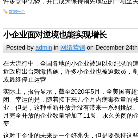
许多竞争优势，并已成为保持领先地位的一项至关重要
至
提
技
行
29％。
取，
术
为，
数据平台
清
水
从
理
平。
而
和
这
创
合
样
建
小企业面对逆境也能实现增长
并
可
每
以
以
个
创
减
客
Posted by
admin
in
网络营销
on December 24th
建
少
户
单
时
的
个
在
实
间，
幸
综
在大流行中，全国各地的小企业被迫以创纪录的
客
大
际
成
运
合
户
流
上，
本
的
近政府出台刺激措施，许多小企业也被迫裁员，
视
资
行
报
和
是，
图。
或最终停止运营。
料。
中，
告
风
随
CDP
然
全
显
险，
着
包
实际上，报告显示，截至2020年5月，全美国有超过
后，
国
示，
并
接
含
该
各
截
向
下
个
闭。幸运的是，随着接下来几个月内病毒数量的
结
地
至
业
来
人
构
业。但是，这种重新开放并没有带来一系列挑战。
的
2020
务
几
标
年
化
小
用
个
识
月完全开放的企业数量增加了11％。永久关闭的
5
数
企
户
月
符，
月，
据
业
变。
提
内
用
全
可
被
供
病
于
美
用
迫
对
毒
定
这对于企业的未来是一个好兆头，但是要保持这
国
于
以