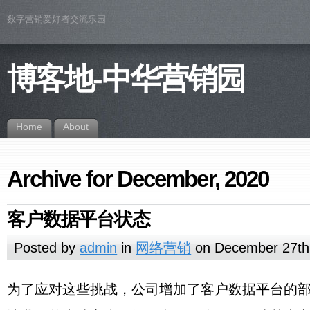
数字营销爱好者交流乐园
博客地-中华营销园
Home
About
Archive for December, 2020
客户数据平台状态
Posted by
admin
in
网络营销
on December 27th
为
让
从
根
“客
该
–“打
–“创
–“可
资
CDP
了
我
为了应对这些挑战，公司增加了客户数据平台的
基
据
户
定
包
建
访
的
料
应
们
本
客
数
义
软
一
问
投
来
对