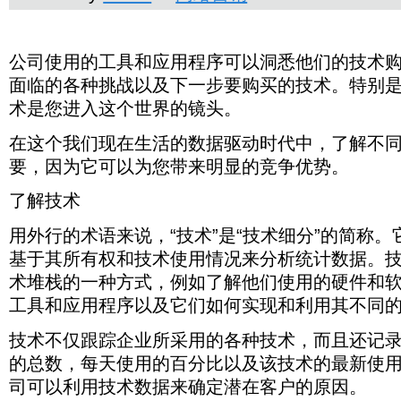
公
在
了
让
用
它
技
这
收
现
数
这
电
是
购
如
使
司
通
这
使
解
使
我
在
外
在
所
优
术
当
就
现
集
结
在
您
据
是
话
的，
买
今，
用
使
过
公司使用的工具和应用程序可以洞悉他们的技术
个
用
技
用
们
ABM
行
过
做
先
不
您
是
在，
技
论
我
的
搜
一
和/
电
技
技
技
用
了
我
技
中
术
技
从
的
去
的
考
仅
基
B2B
如
术
们
技
面临的各种挑战以及下一步要购买的技术。特别
集
种
或
话
术
术
术
的
解
们
术
使
术
确
术
的
是
公
虑
跟
于
果
数
知
术
从
电
和
数
市
来
工
您
现
自
用
术是您进入这个世界的镜头。
来
切
语
几
根
司
潜
踪
技
您
据
道
数
网
子
电
据
场
产
具
已
在
定
技
定
的
来
年
据
可
在
企
术
将
了
据
站
邮
子
上
生
和
部
生
义
术
制
技
说，“技
中，
一
以
客
在这个我们现在生活的数据驱动时代中，了解不
业
数
技
什
不
提
件
邮
有
潜
应
署
活
内
您
术
术”是“技
ABM
群
利
户
所
据
术
么
仅
取
调
件
要，因为它可以为您带来明显的竞争优势。
许
在
用
的
的
容
的
已
开
术
人
用
采
创
数
是
是
代
查
策
多
客
程
技
数
营
内
成
始。
细
基
技
用
建
据
技
附
码
略
知
户
序
术
据
销
容
为
了解技术
分”的
于
术
的
更
与
术，
件，
以
在
名
可
工
驱
以
许
简
其
数
各
深
意
以
而
识
今
的
以
具
动
适
多
称。
所
据
种
入
图
用外行的术语来说，“技术”是“技术细分”的简称
及
且
别
天
提
洞
和
时
合
B2B
有
来
技
的
数
它
是
关
仍
供
基于其所有权和技术使用情况来分析统计数据。
悉
客
组
代
潜
权
确
术，
客
据
们
这
键
然
商。
他
户
织
中，
在
和
定
而
户
结
术堆栈的一种方式，例如了解他们使用的硬件和
的
个
信
有
这
们
所
的
了
客
技
潜
且
资
合
用
数
息
效，
些
的
使
关
工具和应用程序以及它们如何实现和利用其不同
解
户
术
在
还
料
在
途，
字
的
并
B2B
技
用
注
不
的
使
客
记
时，
一
让
时
方
且
提
术
的
对
同
技
用
户
技术不仅跟踪企业所采用的各种技术，而且还记
录
您
起，
我
代
法。
正
供
购
技
象，
公
术
情
的
其
可
那
们
客
但
在
商
的总数，每天使用的百分比以及该技术的最新使用
买
术，
因
司
堆
况
原
拥
以
么
继
户
是，
使
中
习
您
为
使
栈。
来
因。
有
确
司可以利用技术数据来确定潜在客户的原因。
您
续
与
由
用，
的
惯，
将
它
用
这
分
的
定
将