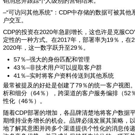
销消息并跟踪个人级别的营销结果。
一
方
数
维
接
互。
的
式。
据
护
与
–“可访问其他系统”：CDP中存储的数据可被其
客
在
库”。
CDP
同
户
户交互。
将
2017
一
数
年，
需
客
据
部
要
户
CDP的投资在2020年急剧增长，这也许是克服COV
库，
署
一
相
定性的一种方式。在2017年，部署率为19％，在2
其
率
些
关
他
为
技
的
2020年，这一数字跃升至29％。
系
19％，
术
信
统
在
资
息
57％–强大的身份匹配和管理
可
2019
源，
以
年
以
但
及
43％–非技术用户可以提取客户群
下
访
是
存
降
41％–实时将客户资料传送到其他系统
问
不
储
了
该
需
该
最常被提及的好处是创建了79％的统一客户视图
17％。
数
要
信
到
据
典
息
析和细分（64％），跨渠道的客户服务编排（52
2020
库。
型
以
年，
性化（46％）。
数
数
跟
这
据
据
踪
一
从
仓
随着CDP部署的增加，各品牌清楚地将客户数据
一
数
多
库
段
期维持业务增长的机会。品牌必须发展其策略，
字
个
项
时
跃
来
目
地了解其意图并跨多个渠道提供个性化的消息传递
间
升
源
的
的