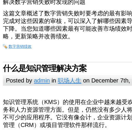
程
决
解决数字营销失败时发现的问题
量
度
策。
销
都
这篇文章概述了数字营销失败时要考虑的最有影
售。
较
完成对这些因素的审核，可以深入了解哪些因素
小。
下降。当您知道哪些因素最有可能改善市场绩效
略，更新策略并改善绩效。
数字营销绩效
什么是知识管理解决方案
Posted by
admin
in
职场人生
on December 7th,
知
不
知
Gartner
KM
KMS
在
MRFR
有
“对
换
使
约
更
一
为
KMS
识
使
仅
提
知
识
的
该
行
这
结
认
企
过
KMS
人
特
句
用
旦
好
个
是
知识管理系统（KMS）的使用在企业中越来越受
避
管
用
仅
供
识
管
价
研
业
些
论
解
为，
业
去
对
定
话
KMS
安
的
通
实
免
理
KMS
是
了
管
理
值
究
及
细
决
KMS
之
的
务和人力资源管理方面。但是，仍然没有多少人将
KMS
于
提
说，
曼
数
过
现
因
提
系
管
类
理
杂
不
还
其
的
节
方
所
十
市
目
升
KMS
市
据
以
有
未
高
不可少的应用程序。它没有像会计，企业资源计划
统
理
似
领
志
仅
说，
在
主
为
案
以
年
场
越
标
客
阿
管
客
效
能
组
（KMS）
知
的
域
KMWorld
限
找
大
要
大
不
需
中，
的
管理（CRM）或项目管理软件那样流行。
来
的
户
拉
理
户
的
及
织
的
指
识
定
的
于
到
流
用
大
仅
要
知
增
越
信
体
伯
可
为
客
时
效
使
出，