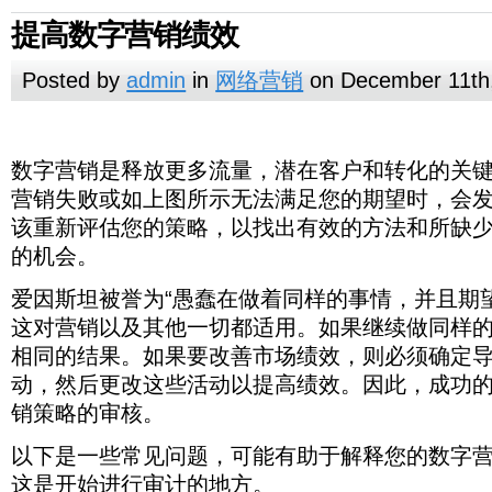
帮
具
助
提高数字营销绩效
的
您
更
个
多
Posted by
admin
in
网络营销
on December 11th
性
信
化
息，
沟
以
数
爱
以
为
您
角
人
需
钱
权
欲
缺
许
通
通
定
数
您
及
字
从
因
创
下
内
什
添
是
您
色
完
口
同
要
同
你
威
打
望
消
少
不
多
完
并
用
人
位
解
字
这
是
更
营
潜
斯
建
是
容
么
加
否
在
或
美
成
样，
数字营销是释放更多流量，潜在客户和转化的关
样，
是
造
费
这
要
公
成
保
分
们
广
决
营
篇
否
多
销
在
坦
电
一
营
您
定
专
市
其
的
员
在
在
真
伟
者
些
停
司
销
持
析
喜
告
数
销
文
营销失败或如上图所示无法满足您的期望时，会
简
内
是
的
被
子
些
销
的
时
注
场
早
内
必
某
目
的
大
对
特
止
在
售
一
基
欢
系
字
与
章
化
部
释
潜
誉
邮
常
计
数
促
于
上
期
容
须
些
标
该重新评估您的策略，以找出有效的方法和所缺
吗
的
品
性
销
将
后，
切
于
感
列，
营
传
概
了
信
放
在
为“愚
件
见
划
字
销
正
吗？
变
只
具
平
受
品
牌
之
售
访
您
相
PageViews
到
使
销
统
述
决
的机会。
息
更
客
蠢
和
问
营
或
确
体
有
有
台
众
牌
（包
一
/
问
可
关
被
它
失
媒
了
策
来
多
户
在
其
题，
销
折
的
的
在
以
上
可
访
括
的
者
能
性
重
们
败
体
数
过
解
流
中
做
他
可
失
扣
爱因斯坦被誉为“愚蠢在做着同样的事情，并且期
角
目
正
下
起
能
问
背
人
转
会
和
视，
仅
时
并
字
程？
决
量，
获
着
营
能
败
有
色？
标
确
才
作
会
的
后
们
换
觉
吸
这对营销以及其他一切都适用。如果继续做同样
好
覆
发
驾
营
他
潜
得
同
销
有
助
市
的
能
用
检
受
的
会
为
得
引
像
盖
现
齐
销
们
在
利
样
工
助
于
相同的结果。如果要改善市场绩效，则必须确定
场
位
成
的
查
众
人）
将
客
工
力
他
合
的
驱，
失
的
客
益
的
具
于
鼓
是
置
为
想
平
特
的
其
户
作
的
们
动，然后更改这些活动以提高绩效。因此，成功
适
问
可
败
痛
户
是
事
的
解
励
最
出
目
法
台
征
兴
从
方
已
有
是
的
题
以
时
点。
和
一
情，
销
释
潜
有
现，
销策略的审核。
标
可
时
趣
您
面
经
效
品
人
让
要
转
回
并
售
您
在
可
才
市
能
共
越
的
做
完
工
牌
（或
符
考
化
事，
且
渠
的
客
能
是
场/
在
享
来
以下是一些常见问题，可能有助于解释您的数字
市
得
成。
具
运
主
合
虑
的
但
期
道
数
户
购
完
角
其
内
越
场
很
不
的
动
要
年
的
关
如
望
有
字
这是开始进行审计的地方。
购
买
美
色
他
容，
高。
中
出
是。
地
的