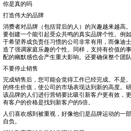
线
对
有
重
你是真的吗
或
开
下
信
了
大
花
始
降。
息
这
影
打造伟大的品牌
费
具
的
些
响。
多
有
处
信
还
少，
新
消费者对品牌（包括背后的人）的兴趣越来越高
理
息，
要
您
的
方
我
确
要创建一个能引起受众共鸣的真实品牌个性。例
都
前
式
们
保
永
景。
于希望养成负责任习惯的公司非常有用，而像迪
如
就
整
远
何，
可
个
造了强调家庭乐趣的个性。同样，支持有价值的
不
满
以
团
会
配的幽默感也会产生重大影响。还要确保整个团
头
对
队
看
的
我
保
到
男
们
持
不要停止销售
目
人
的
一
标
和
数
致。
完成销售后，您可能会觉得工作已经完成。不是
市
女
字
场/
的终生价值，使公司的市场表现达到新的高度。
人
营
角
对
销
色
该品牌的人们进行营销要比吸引新客户更有效，
您
策
之
的
略
有客户的价格是找到新客户的5倍。
外
产
做
的
品
出
人们喜欢感到被重视，好像他们是品牌运动的一
人
的
更
口
自负。
关
好
的
心
的
大