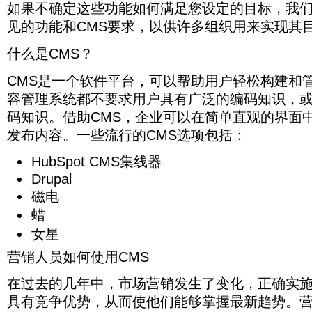
道
着
系
有
解
能
可
包
简
如果不确定这些功能如何满足您设定的目标，我
CMS
场
以
营
媒
统
许
成
如
以
括：
单
营
下
见的功能和CMS要求，以供许多组织用来实现其
销
体
（CMS）
多
功
何
帮
直
销
几
活
和
都
营
所
满
助
观
发
种
动。
技
是
销
需
足
用
什么是CMS？
的
生
方
术
相
渠
的
您
户
界
了
式
的
同
道
功
设
轻
面
CMS是一个软件平台，可以帮助用户轻松构建和
变
使
变
的。
和
能，
定
松
中
化，
用
化
容管理系统都不要求用户具有广泛的编码知识，
它
不
以
的
构
创
正
CMS：
而
们
同
便
目
建
建，
码知识。借助CMS，企业可以在简单直观的界面
确
不
都
的
轻
标，
和
编
实
断
有
受
发布内容。一些流行的CMS选项包括：
松
我
管
辑，
施
变
不
众
实
们
理
管
CMS
化。
同
群
现
可
其
理
HubSpot CMS集线器
可
的
体，
目
以
网
和
以
Drupal
特
因
标。
为
站。
发
使
性
此
问
您
大
磁电
布
营
和
现
问
提
多
内
销
蜡
功
在
自
供
数
容。
人
能，
需
己，
一
内
女星
员
这
要
要
些
容
具
些
针
达
常
管
营销人员如何使用CMS
有
特
对
到
见
理
竞
性
每
目
的
系
在过去的几年中，市场营销发生了变化，正确实施
争
使
个
标
功
统
优
其
独
需
能
都
具有竞争优势，从而使他们能够掌握最新趋势。
势，
功
特
要
和
不