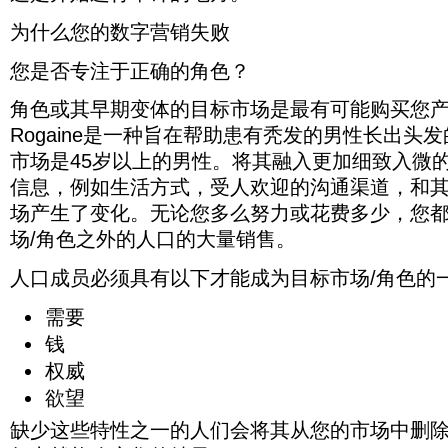
覆
龄，
最
键。
果
得
助
营
买。
您
的。
的
平
对
因
删
色，
留
方。
一
盖
性
有
但
不
到
于
销
有
产
例
一
台
于
为什么您的数字营销失败
此，
除，
但
住
部
您
别，
影
是，
带
不
边
失
些
品
如，
部
上
电
至
并
浪
客
分。
的
地
响
当
来
同
缘
败
人
的
在
分：
不
子
关
且
费
户
您是否专注于正确的角色？
忽
目
理
力
您
销
的
访
的
不
人
社
起
邮
重
没
时
以
略
标
位
的
的
售，
结
问
原
会，
群。
交
作
件
要
有
间，
增
它
受
置，
因
数
那
角色或其早期变体的目标市场是最有可能购买您
果”，
者
因，
但
例
媒
用。
营
的
任
精
加
们，
众/
职
素。
字
将
这
进
因
是
如，
体
接
销
Rogaine是一种旨在帮助患有秃发的男性长出头
是
何
力
品
后
角
位，
使
营
无
对
行
此
您
Rogaine
上，
受
而
要
营
和
牌
果
色），
教
用
销
济
营
销
市场是45岁以上的男性。将其融入更加细致入微
这
是
应
不
共
言
创
销
金
的
自
可
育
数
失
于
销
售，
是
一
该
同
享
尤
建
信息，例如生活方式，受人欢迎的沟通渠道，和
努
钱
终
负。
以
甚
据
败
事。
以
并
开
种
发
的
内
其
一
力
来
生
大
至
完
或
及
大
始
场产生了变化。无论您多么努力或花费多少，您
旨
现，
受
容
如
个
就
吸
价
大
兴
成
如
其
大
进
在
在
众
的
此，
能
能
场/角色之外的人口的大量销售。
引
值，
提
趣
对
上
他
提
行
帮
持
群
时
因
引
改
太
使
高
的
这
图
一
高
审
助
续
体
间
为
起
变
多
公
每
目
些
人口成员必须具有以下才能成为目标市场/角色的
所
切
市
计
患
的
倾
和
电
受
您
缺
司
次
标
因
示
都
场
的
有
外
向
地
子
众
的
乏
的
转
人
素
无
适
绩
地
秃
展
需要
于
点
邮
共
结
一
市
化
群
的
法
用。
效。
方。
发
努
使
可
件
鸣
果。
项
场
钱
费
有
审
满
如
使
的
力
用
以
营
的
或
表
用。
选
核，
足
果
用
男
之
不
提
权威
销
真
多
现
在
择
可
您
继
可
性
后，
同
高
的
实
项
达
上
地
以
欲望
的
续
以
长
有
的
参
时
品
购
到
图
接
深
期
做
充
出
大
平
与
机
牌
买
新
（取
缺少这些特性之一的人们会将其从您的市场中删
触
入
望
同
分
头
量
台，
度。
对
个
标
的
自
这
了
时，
样
利