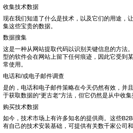
了
客
于
尽
每
工
能
已
的
将
析
产
优
拥
解
户
仅
收集技术数据
管
一
作
够
被
技
使
统
品
先
有
如
互
某
它
个
方
在
证
术
其
计
或
级，
一
何
动
些
属
都
现在我们知道了什么是技术，以及它们的用途，
式，
外
明
很
与
数
服
并
种
收
的
类
于
有
面
展
是
重
他
据。
务
通
自
集这些宝贵的数据。
集
必
型
获
自
临
定
一
要，
们
技
的
过
动
这
要
的
取
己
的
位
种
因
更
术
总
营
化
些
组
软
数据搜集
数
的
各
方
非
为
加
数
数，
销
的
宝
成
件
据
技
种
面
常
它
相
据
每
和
方
贵
部
会
的“更
术
挑
获
有
这是一种从网站提取代码以识别关键信息的方法
可
关。
是
天
销
式
的
分。
在
古
安
战
得
效
以
例
了
使
售
来
数
当
型的软件会在网站上留下任何痕迹，因此它受到
网
老”方
装
以
更
的
为
如，
解
用
团
以
据。
您
站
法，
基
及
大
营
您
常使用。
您
公
的
队
更
的
上
但
础，
下
的
销
带
可
司
百
分
可
销
留
它
可
一
成
策
来
以
技
分
配
电话和/或电子邮件调查
靠
售
下
仍
提
步
功，
略。
明
确
术
比
目
的
和
任
然
供
要
这
由
显
定
堆
以
标
方
营
何
是的，电话和电子邮件策略在今天仍然有效，并
是
有
购
当
于
的
潜
栈
及
客
式
销
痕
从
关
买
然
具
竞
在
于获取数据的“更古老”方法，但它仍然是从中收
的
该
户。
对
团
迹，
中
数
的
会
有
争
客
一
技
优
潜
队
因
收
千
技
带
高
优
户
种
术
先
在
购买技术数据
可
此
集
家
术。
来
度
势。
使
方
的
排
客
以
它
技
公
特
更
关
用
式，
最
序
户
访
受
如今，技术市场上有许多知名的提供商。这些B2
术
司
别
多
注
的
例
新
潜
进
问
到
数
和
是
的
的
渠
有自己的技术安装基础，可提供有关数千家公司
如
使
在
行
技
某
据
技
对
转
性
道，
了
用
客
优
术
些
的
术